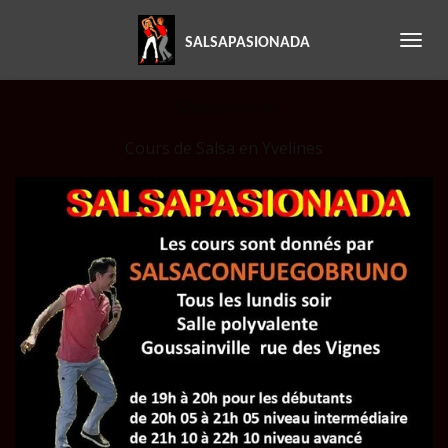
Passer
SALSAPASIONADA
au
contenu
principal
Goussainville
Cours de Salsa en Yvelines